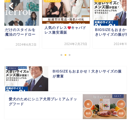
ッション
ファッション
ファッション
人気のドレス
キャバド
なただけのスタイルを
BIGSIZEもおまか
レス激安通販
える魔法のワードロー
きいサイズの服が豊
2024年2月25日
2024年10
2024年6月2日
BIGSIZEもおまかせ！大きいサイズの服
が豊富
愛犬のためにシニア犬用プレミアムドッ
グフード