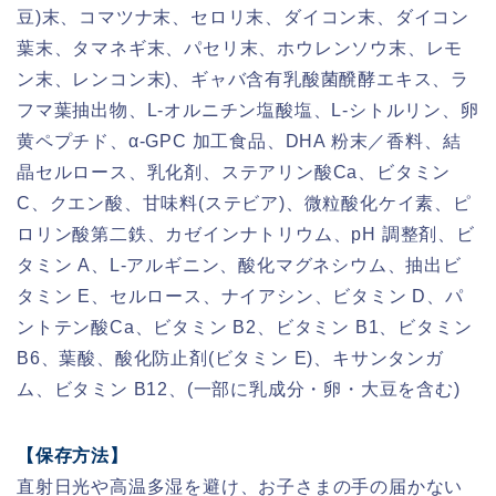
豆)末、コマツナ末、セロリ末、ダイコン末、ダイコン
葉末、タマネギ末、パセリ末、ホウレンソウ末、レモ
ン末、レンコン末)、ギャバ含有乳酸菌醗酵エキス、ラ
フマ葉抽出物、L-オルニチン塩酸塩、L-シトルリン、卵
黄ペプチド、α-GPC 加工食品、DHA 粉末／香料、結
晶セルロース、乳化剤、ステアリン酸Ca、ビタミン
C、クエン酸、甘味料(ステビア)、微粒酸化ケイ素、ピ
ロリン酸第二鉄、カゼインナトリウム、pH 調整剤、ビ
タミン A、L-アルギニン、酸化マグネシウム、抽出ビ
タミン E、セルロース、ナイアシン、ビタミン D、パ
ントテン酸Ca、ビタミン B2、ビタミン B1、ビタミン
B6、葉酸、酸化防止剤(ビタミン E)、キサンタンガ
ム、ビタミン B12、(一部に乳成分・卵・大豆を含む)
【保存方法】
直射日光や高温多湿を避け、お子さまの手の届かない