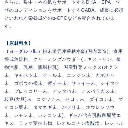
さらに、集中・やる気をサポートするDHA・EPA、学
びのコンディションをサポートするGABA、成長に必須
といわれる栄養成分のα-GPCなども配合されていま
す。
【原材料名】
（ヨーグルト味）
粉末還元麦芽糖水飴(国内製造)、食用
焼成魚骨粉、クリーミングパウダー(デキストリン、植
物油脂、乳糖、脱脂粉乳)、国産野菜ミックス(オクラ
末、キャベツ末、ケール末、ニンジン末、カボチャ
末、ゴボウの根末、紫イモ末、サトイモ末、シイタケ
末、ブロッコリー末、アシタバ末、アスパラガス末、
枝豆(大豆)末、コマツナ末、セロリ末、ダイコン末、ダ
イコン葉末、タマネギ末、パセリ末、ホウレンソウ
末、レモン末、レンコン末)、ギャバ含有乳酸菌醗酵エ
キス、ラフマ葉抽出物、L-オルニチン塩酸塩、L-シトル