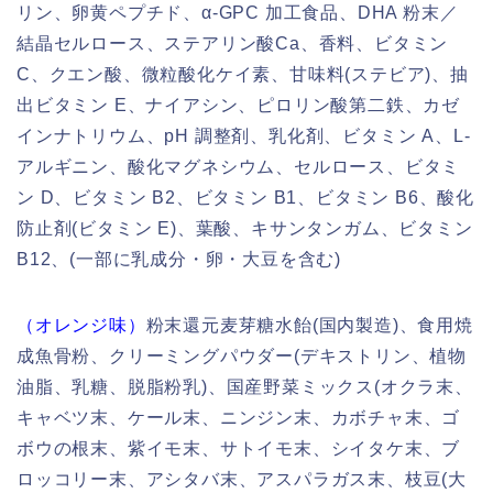
リン、卵黄ペプチド、α-GPC 加工食品、DHA 粉末／
結晶セルロース、ステアリン酸Ca、香料、ビタミン
C、クエン酸、微粒酸化ケイ素、甘味料(ステビア)、抽
出ビタミン E、ナイアシン、ピロリン酸第二鉄、カゼ
インナトリウム、pH 調整剤、乳化剤、ビタミン A、L-
アルギニン、酸化マグネシウム、セルロース、ビタミ
ン D、ビタミン B2、ビタミン B1、ビタミン B6、酸化
防止剤(ビタミン E)、葉酸、キサンタンガム、ビタミン
B12、(一部に乳成分・卵・大豆を含む)
（オレンジ味）
粉末還元麦芽糖水飴(国内製造)、食用焼
成魚骨粉、クリーミングパウダー(デキストリン、植物
油脂、乳糖、脱脂粉乳)、国産野菜ミックス(オクラ末、
キャベツ末、ケール末、ニンジン末、カボチャ末、ゴ
ボウの根末、紫イモ末、サトイモ末、シイタケ末、ブ
ロッコリー末、アシタバ末、アスパラガス末、枝豆(大